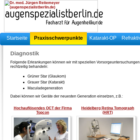
Startseite
Praxisschwerpunkte
Katarakt-OP
Refrakti
Diagnostik
Folgende Erkrankungen können wir mit speziellen Vorsorgeuntersuchungen fr
rechtzeitig behandeln:
Grüner Star (Glaukom)
Grauer Star (Katarakt)
Maculadegeneration
Dabei können wir Geräte der neuesten Generation einsetzen, z.B.:
Hochauflösendes OCT der Firma
Heidelberg Retina Tomograph
Topcon
(HRT)